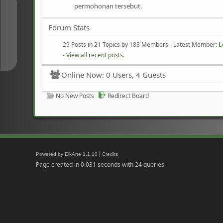
permohonan tersebut.
↑
Forum Stats
↓
29 Posts in 21 Topics by 183 Members - Latest Member:
L
-
View all recent posts.
Online Now: 0 Users, 4 Guests
No New Posts
Redirect Board
|
Powered by ElkArte 1.1.10
Credits
Page created in 0.031 seconds with 24 queries.