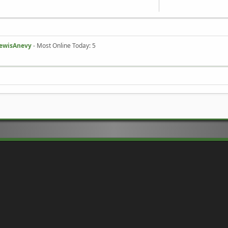
ewisAnevy
- Most Online Today: 5