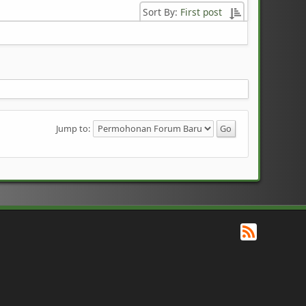
Sort By:
First post
Jump to:
RSS