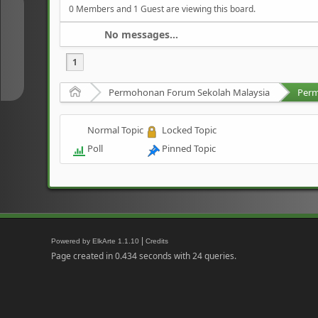
0 Members and 1 Guest are viewing this board.
↑
No messages...
↓
1
Home
Permohonan Forum Sekolah Malaysia
Per
Normal Topic
Locked Topic
Poll
Pinned Topic
|
Powered by ElkArte 1.1.10
Credits
Page created in 0.434 seconds with 24 queries.